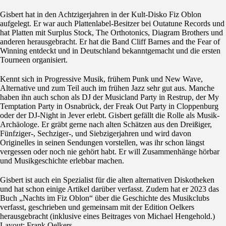
Gisbert hat in den Achtzigerjahren in der Kult-Disko Fiz Oblon
aufgelegt. Er war auch Plattenlabel-Besitzer bei Outatune Records und
hat Platten mit Surplus Stock, The Orthotonics, Diagram Brothers und
anderen herausgebracht. Er hat die Band Cliff Barnes and the Fear of
Winning entdeckt und in Deutschland bekanntgemacht und die ersten
Tourneen organisiert.
Kennt sich in Progressive Musik, frühem Punk und New Wave,
Alternative und zum Teil auch im frühen Jazz sehr gut aus. Manche
haben ihn auch schon als DJ der Musicland Party in Restrup, der My
Temptation Party in Osnabrück, der Freak Out Party in Cloppenburg
oder der DJ-Night in Jever erlebt. Gisbert gefällt die Rolle als Musik-
Archäologe. Er gräbt gerne nach alten Schätzen aus den Dreißiger,
Fünfziger-, Sechziger-, und Siebzigerjahren und wird davon
Originelles in seinen Sendungen vorstellen, was ihr schon längst
vergessen oder noch nie gehört habt. Er will Zusammenhänge hörbar
und Musikgeschichte erlebbar machen.
Gisbert ist auch ein Spezialist für die alten alternativen Diskotheken
und hat schon einige Artikel darüber verfasst. Zudem hat er 2023 das
Buch „Nachts im Fiz Oblon“ über die Geschichte des Musikclubs
verfasst, geschrieben und gemeinsam mit der Edition Oelkers
herausgebracht (inklusive eines Beitrages von Michael Hengehold.)
Layout: Frank Oelkers.