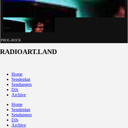
PROG-ROCK
RADIOART.LAND
HUMAN POWERED RADIO FROM ART-LAND
Home
Sendeplan
Sendungen
DJs
Archive
Home
Sendeplan
Sendungen
DJs
Archive