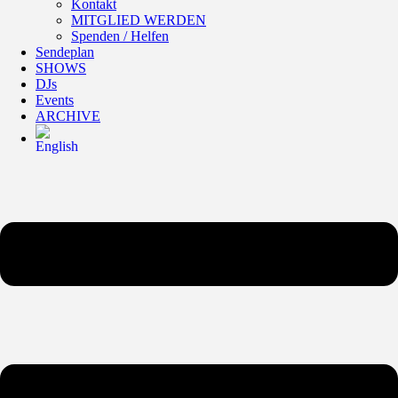
Kontakt
MITGLIED WERDEN
Spenden / Helfen
Sendeplan
SHOWS
DJs
Events
ARCHIVE