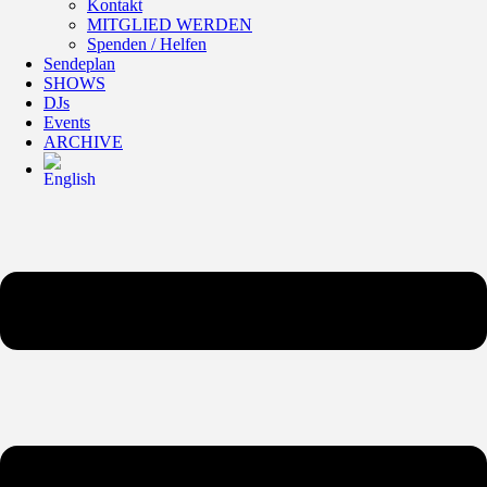
Kontakt
MITGLIED WERDEN
Spenden / Helfen
Sendeplan
SHOWS
DJs
Events
ARCHIVE