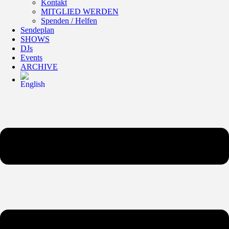
Kontakt
MITGLIED WERDEN
Spenden / Helfen
Sendeplan
SHOWS
DJs
Events
ARCHIVE