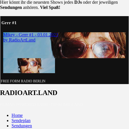
Hier könnt ihr die neuesten Shows jedes
DJs
oder der jeweiligen
Sendungen
anhören.
Viel Spaß!
Grrr #1
FREE FORM RADIO BERLIN
RADIOART.LAND
HUMAN POWERED RADIO FROM ART-LAND
Home
Sendeplan
Sendungen